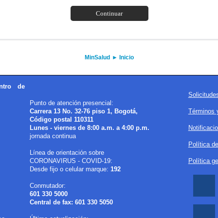
MinSalud
►
Inicio
ntro de
Solicitud
Punto de atención presencial:
Carrera 13 No. 32-76 piso 1, Bogotá,
Términos 
Código postal 110311
Lunes - viernes de 8:00 a.m. a 4:00 p.m.
Notificaci
jornada continua
Política d
Línea de orientación sobre
CORONAVIRUS - COVID-19:
Política g
Desde fijo o celular marque:
192
Conmutador:
601 330 5000
Central de fax: 601 330 5050